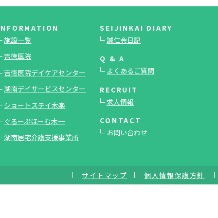
INFORMATION
SEIJINKAI DIARY
施設一覧
誠仁会日記
吉徳医院
Q & A
よくあるご質問
吉徳医院デイケアセンター
湖南デイサービスセンター
RECRUIT
求人情報
ショートステイ木楽
CONTACT
ぐるーぷほーむ木一
お問い合わせ
湖南居宅介護支援事業所
サイトマップ
個人情報保護方針