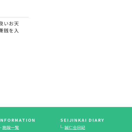
良いお天
賽銭を入
INFORMATION
SEIJINKAI DIARY
施設一覧
誠仁会日記